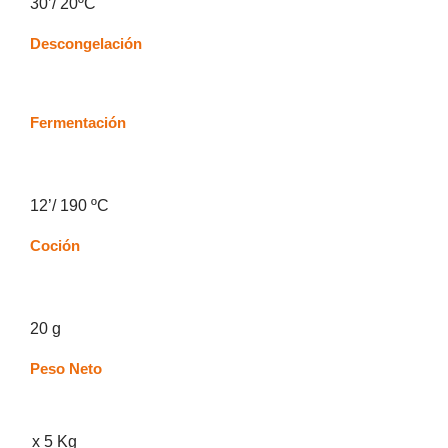
30’/ 20ºC
Descongelación
Fermentación
12’/ 190 ºC
Coción
20 g
Peso Neto
x 5 Kg