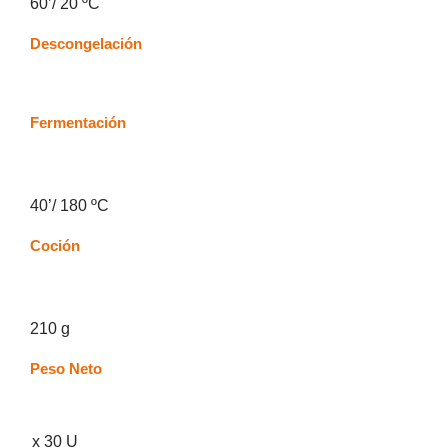
60’/ 20 ºC
Descongelación
Fermentación
40’/ 180 ºC
Coción
210 g
Peso Neto
x 30 U