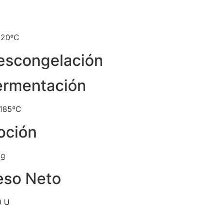
/ 20ºC
escongelación
ermentación
 185ºC
oción
 g
eso Neto
0 U