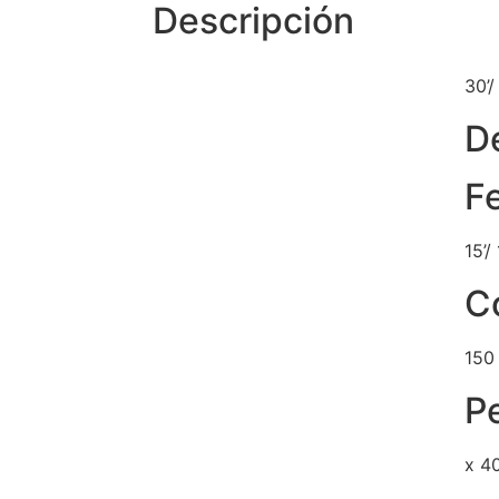
Descripción
30’
D
F
15’/
C
150
P
x 4