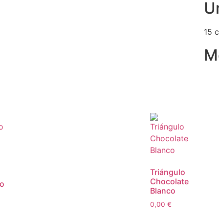
U
15 
M
Triángulo
Chocolate
lo
Blanco
0,00
€