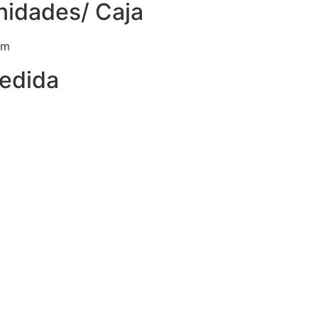
nidades/ Caja
cm
edida