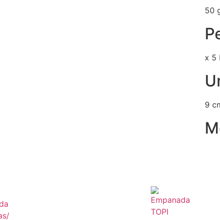
50 
P
x 5
U
9 c
M