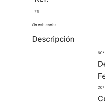
76
Sin existencias
Descripción
60’/
D
F
20’
C