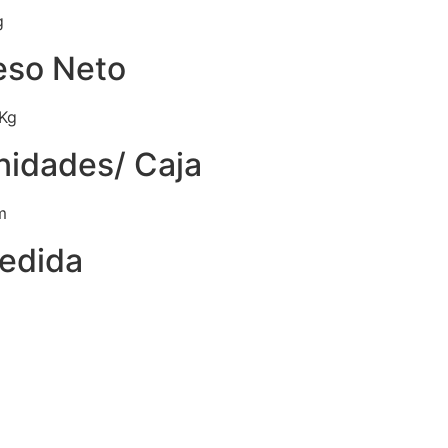
g
eso Neto
 Kg
nidades/ Caja
m
edida