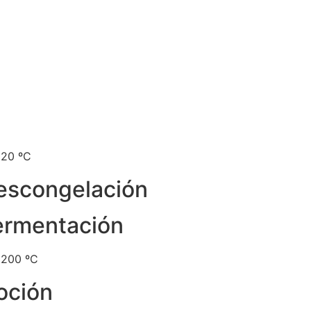
 20 ºC
escongelación
ermentación
/ 200 ºC
oción