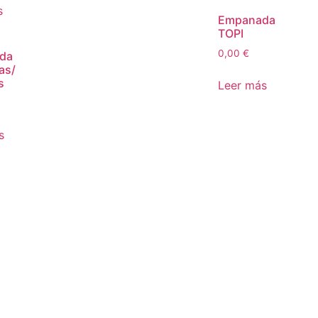
Empanada
TOPI
0,00
€
da
as/
s
Leer más
s