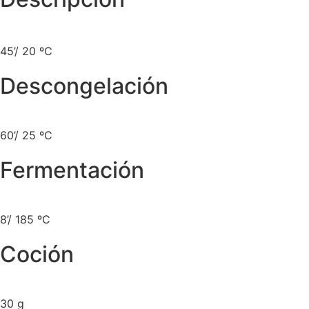
45’/ 20 ºC
Descongelación
60’/ 25 ºC
Fermentación
8’/ 185 ºC
Coción
30 g