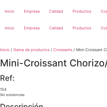
Ir
al
Inicio
Empresa
Calidad
Productos
Co
contenido
Inicio
Empresa
Calidad
Productos
Co
Inicio
/
Gama de productos
/
Croissants
/ Mini-Croissant C
Mini-Croissant Chorizo
Ref:
154
Sin existencias
Descripción