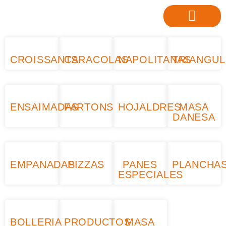
CROISSANTS
CARACOLAS
NAPOLITANAS
TRIANGU
ENSAIMADAS
FARTONS
HOJALDRES
MASA
DANESA
EMPANADAS
PIZZAS
PANES
PLANCHA
ESPECIALES
BOLLERIA
PRODUCTOS
MASA