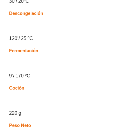
30’/ 20ºC
Descongelación
120’/ 25 ºC
Fermentación
9’/ 170 ºC
Coción
220 g
Peso Neto