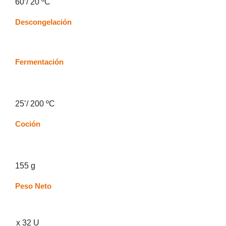
60’/ 20 ºC
Descongelación
Fermentación
25’/ 200 ºC
Coción
155 g
Peso Neto
x 32 U