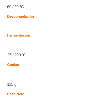
60’/ 20 ºC
Descongelación
Fermentación
25’/ 200 ºC
Coción
115 g
Peso Neto