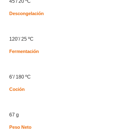
45’/ 20 ºC
Descongelación
120’/ 25 ºC
Fermentación
6’/ 180 ºC
Coción
67 g
Peso Neto