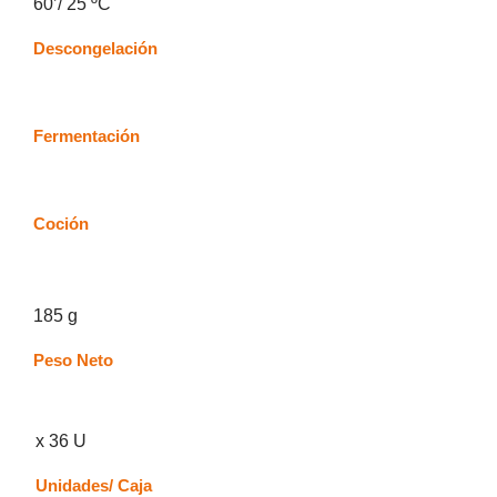
60’/ 25 ºC
Descongelación
Fermentación
Coción
185 g
Peso Neto
x 36 U
Unidades/ Caja